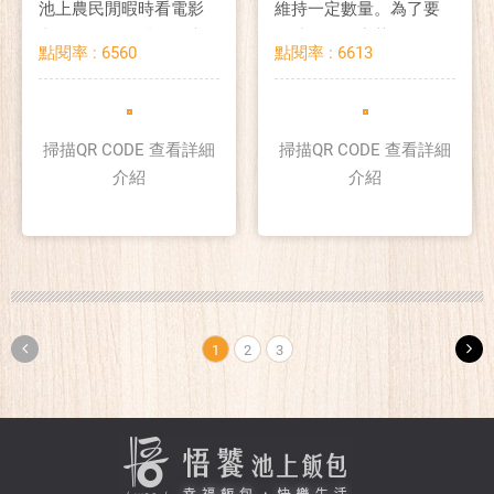
池上農民閒暇時看電影
維持一定數量。為了要
文化的再現，體現了當
維持軍紀，中華民國軍
點閱率 : 6560
點閱率 : 6613
時農村的一景。
方特地在金門設置正式
名稱為「軍中特約茶
室」的
掃描QR CODE 查看詳細
掃描QR CODE 查看詳細
介紹
介紹
1
2
3