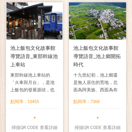
池上飯包文化故事館
池上飯包文化故事館
導覽語音_東部幹線池
導覽語音_池上鄉開拓
上車站
時代
東部幹線池上車站的
十九世紀初，池上鄉還
「火車與月台」，是池
是無人居住的荒地，北
上飯包的發展源頭，也
面為阿美族、西面為布
是池上飯包的文化指標
農族、而南面則為卑南
點閱率 : 10455
點閱率 : 7368
與精神所在。
族。
掃描QR CODE 查看詳細
掃描QR CODE 查看詳細