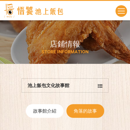
店
鋪
情
報
S
T
O
R
E
I
N
F
O
R
M
A
T
I
O
N
池上飯包文化故事館
故事館介紹
角落的故事