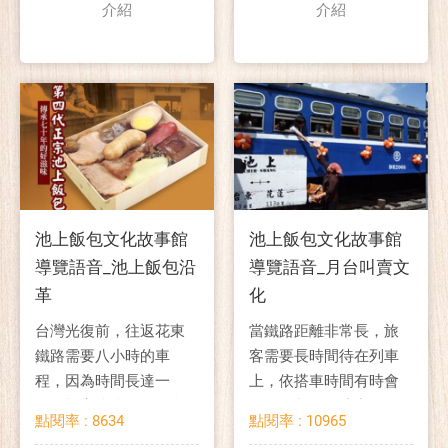
介紹
介紹
池上飯包文化故事館
池上飯包文化故事館
導覽語音_池上飯包沿
導覽語音_月台叫賣文
革
化
台灣光復前，往返花東
當鐵路距離非常長，旅
鐵路需要八小時的車
客需要長時間待在列車
程，因為時間長達一
上，依搭車時間有時會
天，旅客往往需自備食
需要用餐，因此出現了
點閱率 : 8634
點閱率 : 10965
物充飢。
在車站月台或車廂販售