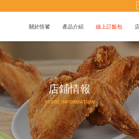
關於悟饕
產品介紹
線上訂飯包
店
鋪
情
報
S
T
O
R
E
I
N
F
O
R
M
A
T
I
O
N