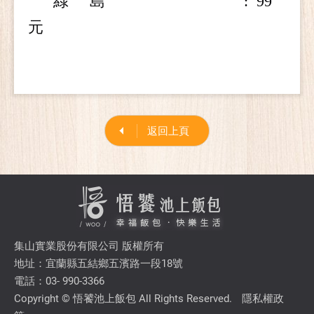
綠 島 :
99
元
返回上頁
集山實業股份有限公司 版權所有
地址：宜蘭縣五結鄉五濱路一段18號
電話：03- 990-3366
Copyright © 悟饕池上飯包 All Rights Reserved.
隱私權政