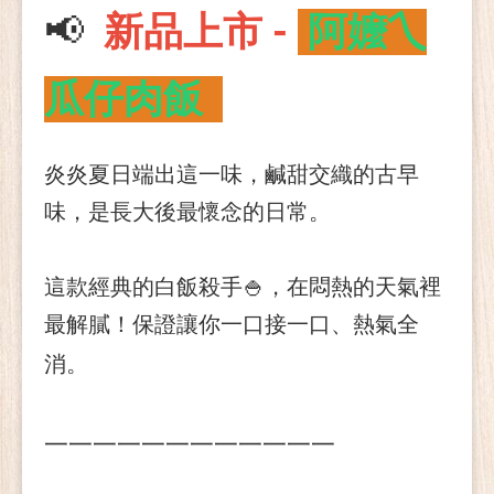
📢
新品上市 -
阿嬤乀
瓜仔肉飯
炎炎夏日端出這一味，鹹甜交織的古早
味，是長大後最懷念的日常。
這款經典的白飯殺手
🍚
，在悶熱的天氣裡
最解膩！保證讓你一口接一口、熱氣全
消。
一
一
一
一
一
一
一
一
一
一
一
一