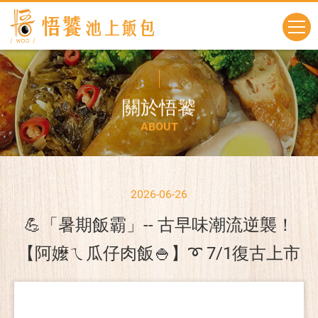
關
於
悟
饕
A
B
O
U
T
2026-06-26
💪「暑期飯霸」-- 古早味潮流逆襲！
【阿嬤ㄟ瓜仔肉飯🍚】➰ 7/1復古上市