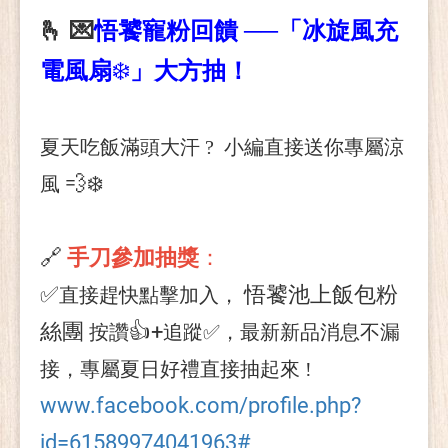
🫰 💌
悟饕寵粉回饋
──
「冰旋風充
電風扇
❄️
」大方抽！
夏天吃飯滿頭大汗 ? 小編直接送你專屬涼
💨
❄️
風
🔗
手刀參加抽獎
：
✅
悟饕池上飯包粉
直接趕快點擊加入，
絲團
👍+
按讚
追蹤✅，最新新品消息不漏
接，專屬夏日好禮直接抽起來 !
www.facebook.com/profile.php?
id=61589974041963#