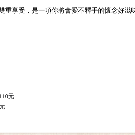
雙重享受，是一項你將會愛不釋手的懷念好滋
元
110
元
元