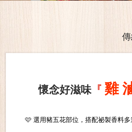
傳
雞 
懷念好滋味
『
🩷
選用豬五花部位，搭配祕製香料多