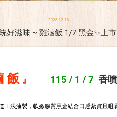
2025-12-18
統好滋味 ~ 雞滷飯 1/7 黑金✨上市 
滷 飯
』
115
/
1 / 7
香
道工法滷製，軟嫩膠質黑金
結合
口感紮實且咀