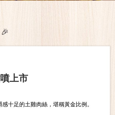
🎉
噴噴上市
嚼感十足
的土雞肉絲，堪稱黃金比例。