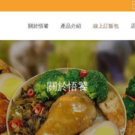
關於悟饕
產品介紹
線上訂飯包
關
於
悟
饕
A
B
O
U
T