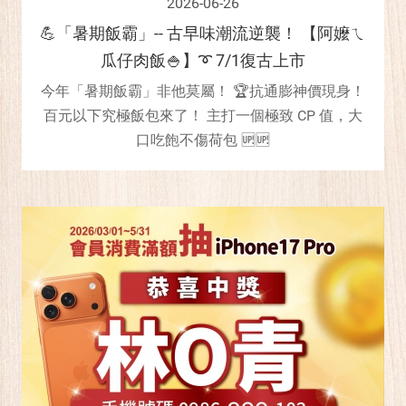
2026-06-26
💪「暑期飯霸」-- 古早味潮流逆襲！ 【阿嬤ㄟ
瓜仔肉飯🍚】➰ 7/1復古上市
今年「暑期飯霸」非他莫屬！ 🏆抗通膨神價現身！
百元以下究極飯包來了！ 主打一個極致 CP 值，大
口吃飽不傷荷包 🆙🆙