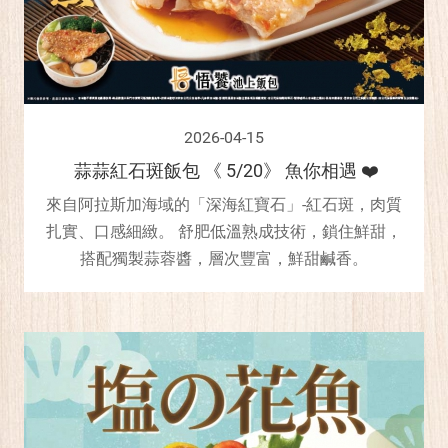
2026-04-15
蒜蒜紅石斑飯包 《 5/20》 魚你相遇 ❤️
來自阿拉斯加海域的「深海紅寶石」-紅石斑，肉質
扎實、口感細緻。 舒肥低溫熟成技術，鎖住鮮甜，
搭配獨製蒜蓉醬，層次豐富，鮮甜鹹香。