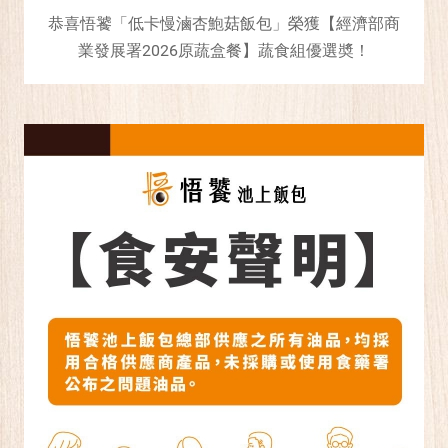
恭喜悟饕「低卡慢滷杏鮑菇飯包」榮獲【經濟部商
業發展署2026原蔬盒餐】蔬食組優選奬！