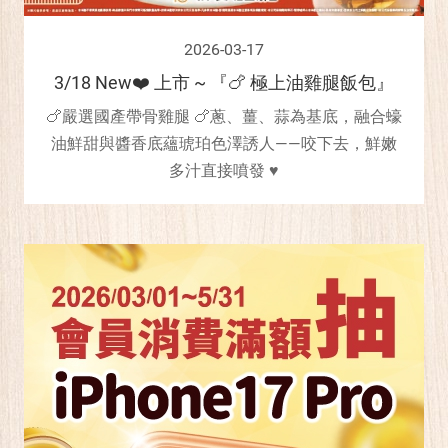
2026-03-17
3/18 New❤️ 上市 ~ 『🍗 極上油雞腿飯包』
🍗嚴選國產帶骨雞腿 🍗蔥、薑、蒜為基底，融合蠔
油鮮甜與醬香底蘊琥珀色澤誘人——咬下去，鮮嫩
多汁直接噴發 ♥️