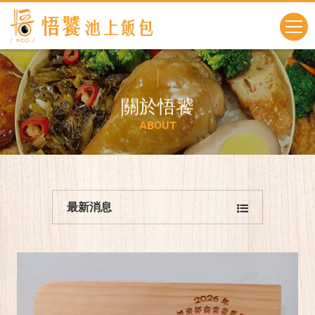
關
於
悟
饕
A
B
O
U
T
最新消息