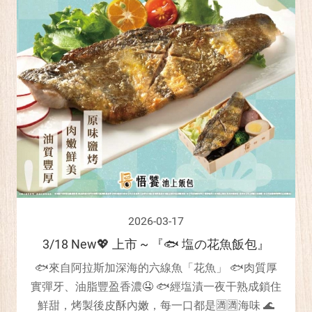
2026-03-17
3/18 New💖 上市 ~ 『🐟 塩の花魚飯包』
🐟來自阿拉斯加深海的六線魚「花魚」 🐟肉質厚
實彈牙、油脂豐盈香濃🤤 🐟經塩漬一夜干熟成鎖住
鮮甜，烤製後皮酥內嫩，每一口都是🈵🈵海味 🌊