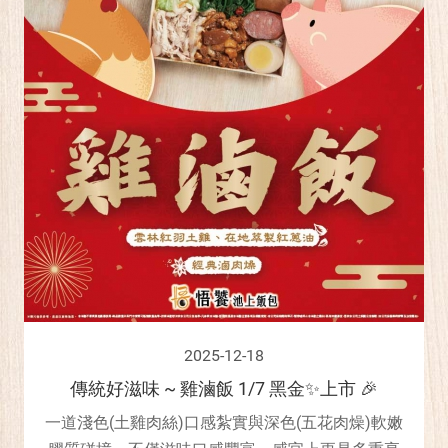
2025-12-18
傳統好滋味 ~ 雞滷飯 1/7 黑金✨上市 🎉
一道淺色(土雞肉絲)口感紮實與深色(五花肉燥)軟嫩