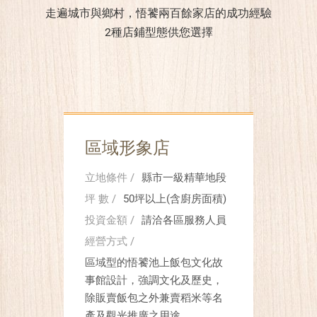
走遍城市與鄉村，悟饕兩百餘家店的成功經驗
2種店鋪型態供您選擇
區域形象店
立地條件 /
縣市一級精華地段
坪 數 /
50坪以上(含廚房面積)
投資金額 /
請洽各區服務人員
經營方式 /
區域型的悟饕池上飯包文化故
事館設計，強調文化及歷史，
除販賣飯包之外兼賣稻米等名
產及觀光推廣之用途。