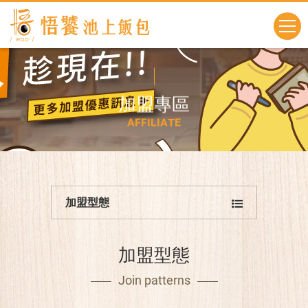
加
盟
專
區
A
F
F
I
L
I
A
T
E
加盟型態
加盟型態
Join patterns