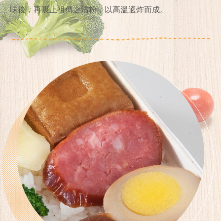
味後，再裹上祖傳之沾粉，以高溫適炸而成。