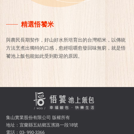
精選悟饕米
與農民長期契作，好山好水所培育出的台灣稻米，以傳統
方法烹煮出獨特的口感，愈經咀嚼愈發回味無窮，就是悟
饕池上飯包能如此受到歡迎的原因。
集山實業股份有限公司 版權所有
地址：宜蘭縣五結鄉五濱路一段18號
電話：03- 990-3366