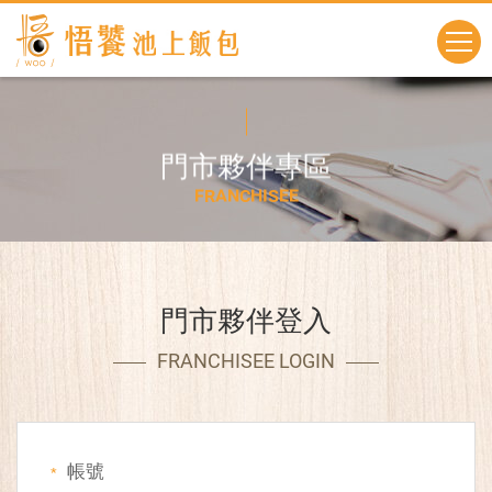
門
市
夥
伴
專
區
F
R
A
N
C
H
I
S
E
E
門市夥伴登入
FRANCHISEE LOGIN
帳號
*