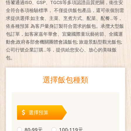
悟饕通過ISO、GSP、TGCS等多項認證品質把關，衛生安
全符合各項檢驗標準， 不僅提供飯包產品，還可依個別需
求提供選擇:如主食、主菜、烹煮方式、配菜、配餐…等，
依各種預算 為客戶量身訂製符合需求的飯包。承攬大型飯
包訂單，如客家嘉年華會、宜蘭國際童玩藝術節、全國運
動會;政府各部會機關團體會議飯包; 旅遊景點型觀光飯包;
公司行號企業訂購…等，提供給您安心、放心的美味飯
包。
選擇飯包種類
選擇預算
80-99元
100-119元