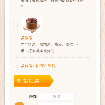
選用悟饕精選米，特色為飯粒香Q有彈
性
多穀飯
內含糙米、黑糯米、蕎麥、薏仁、小
米，植物纖維成分高
多穀飯+ 悟饕白米飯
選擇主菜
雞肉