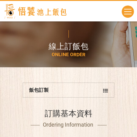
線
上
訂
飯
包
O
N
L
I
N
E
O
R
D
E
R
飯包訂製
訂購基本資料
Ordering Information