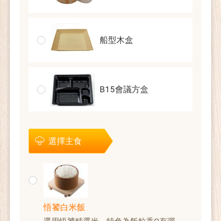
船型木盒
B15會議方盒
選擇主食
悟饕白米飯